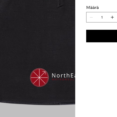
Määrä