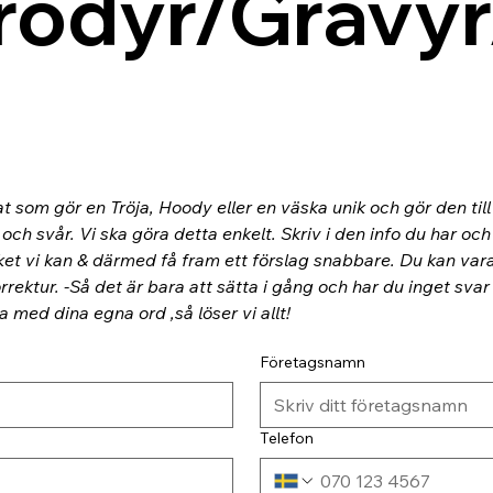
rodyr/Gravyr
at som gör en Tröja, Hoody eller en väska unik och gör den til
ch svår. Vi ska göra detta enkelt. Skriv i den info du har och
ket vi kan & därmed få fram ett förslag snabbare. Du kan va
rektur. -Så det är bara att sätta i gång och har du inget svar
ra med dina egna ord ,så löser vi allt!
Företagsnamn
Telefon