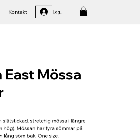
Kontakt
Logga In
h East Mössa
r
 slätstickad, stretchig mössa i längre
cm hög). Mössan har fyra sömmar på
 lång söm bak. One size.