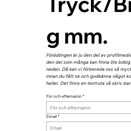
Tryck/B
g mm.
Förädlingen är ju den del av profilmedi
den del som många kan finna lite bökig o
nedan. Då kan vi förbereda oss så myc
innan du fått se och godkänna något kor
heller. Det finns en textruta så skriv ba
För och efternamn
*
Email
*