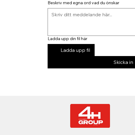
Beskriv med egna ord vad du önskar
Ladda upp din fil här
Ladda upp fil
Skicka in