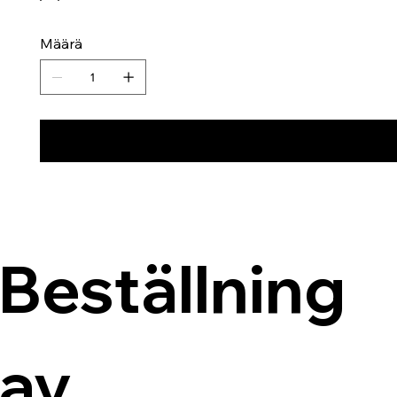
Määrä
Beställning 
av 