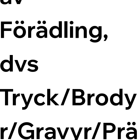
Förädling, 
dvs 
Tryck/Brody
r/Gravyr/Prä