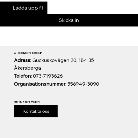
Ladda upp fil
Skicka in
4-H CONCEPT GROUP
Adress:
Guckuskovägen 20, 184 35
Åkersberga
Telefon:
073-7193626
Organisationsnummer:
556949-3090
Har du några frågor?
Kontakta oss