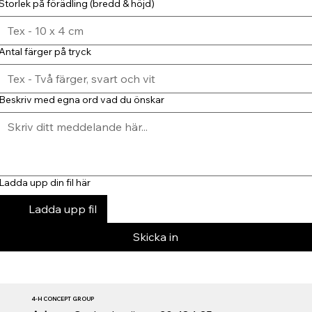
Storlek på förädling (bredd & höjd)
Antal färger på tryck
Beskriv med egna ord vad du önskar
Ladda upp din fil här
Ladda upp fil
Skicka in
4-H CONCEPT GROUP