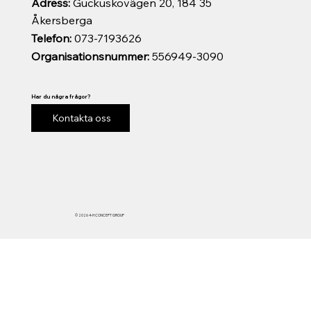
Adress:
Guckuskovägen 20, 184 35
Åkersberga
Telefon:
073-7193626
Organisationsnummer:
556949-3090
Har du några frågor?
Kontakta oss
© 2026 4-H CONCEPT GROUP