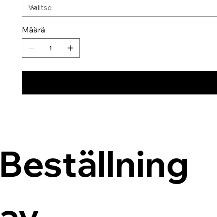
Määrä
Beställning 
av 