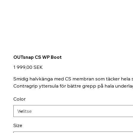
OUTsnap CS WP Boot
Hinta
1 999,00 SEK
Smidig halvkänga med CS membran som täcker hela sk
Contragrip yttersula för bättre grepp på hala underla
Color
Size