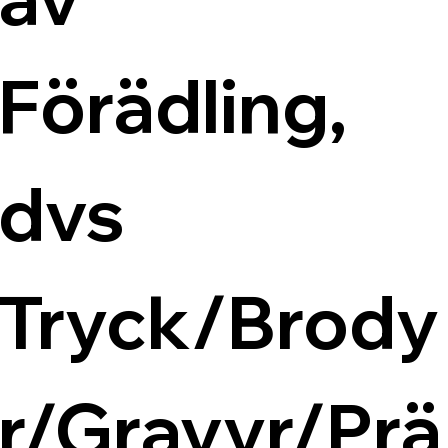
Förädling, 
dvs 
Tryck/Brody
r/Gravyr/Prä