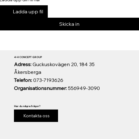
Ladda upp fil
Skicka in
4-H CONCEPT GROUP
Adress:
Guckuskovägen 20, 184 35
Åkersberga
Telefon:
073-7193626
Organisationsnummer:
556949-3090
Har du några frågor?
Kontakta oss