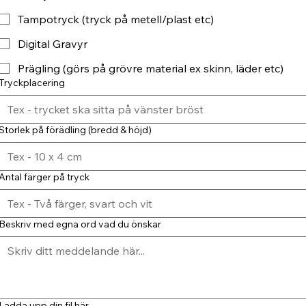
Tampotryck (tryck på metell/plast etc)
Digital Gravyr
Prägling (görs på grövre material ex skinn, läder etc)
Tryckplacering
Storlek på förädling (bredd & höjd)
Antal färger på tryck
Beskriv med egna ord vad du önskar
Ladda upp din fil här