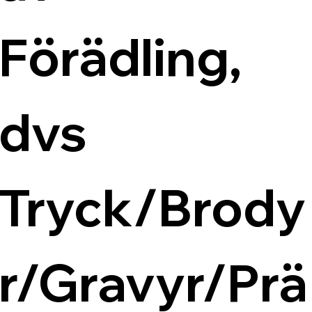
Förädling, 
dvs 
Tryck/Brody
r/Gravyr/Prä