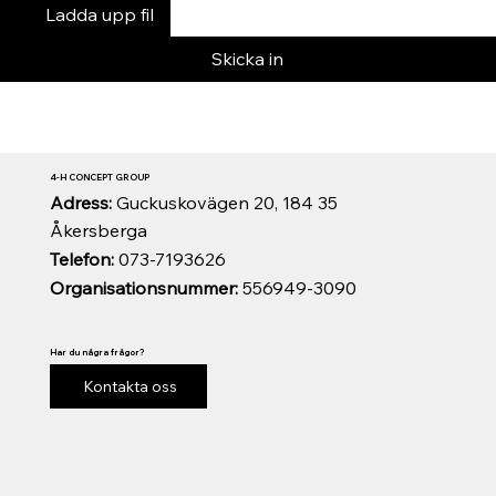
Ladda upp fil
Skicka in
4-H CONCEPT GROUP
Adress:
Guckuskovägen 20, 184 35
Åkersberga
Telefon:
073-7193626
Organisationsnummer:
556949-3090
Har du några frågor?
Kontakta oss