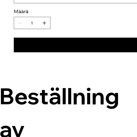
Määrä
Beställning 
av 