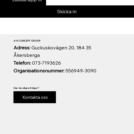
Skicka in
4-H CONCEPT GROUP
Adress:
Guckuskovägen 20, 184 35
Åkersberga
Telefon:
073-7193626
Organisationsnummer:
556949-3090
Har du några frågor?
Kontakta oss