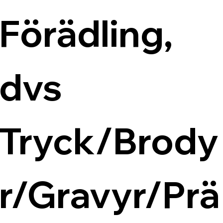
Förädling, 
dvs 
Tryck/Brody
r/Gravyr/Prä