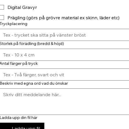
Digital Gravyr
Prägling (görs på grövre material ex skinn, läder etc)
Tryckplacering
Storlek på förädling (bredd & höjd)
Antal färger på tryck
Beskriv med egna ord vad du önskar
Ladda upp din fil här
Ladda upp fil