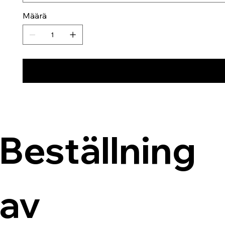
Määrä
Beställning 
av 