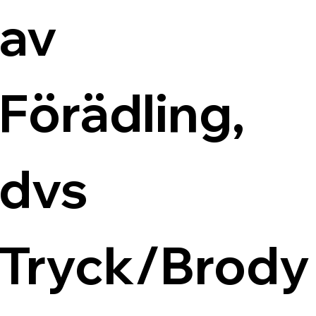
av 
Förädling, 
dvs 
Tryck/Brody