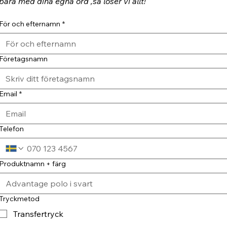
bara med dina egna ord ,så löser vi allt!
För och efternamn
*
Företagsnamn
Email
*
Telefon
Produktnamn + färg
Tryckmetod
Transfertryck