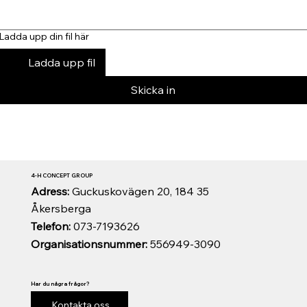
Ladda upp din fil här
Ladda upp fil
Skicka in
4-H CONCEPT GROUP
Adress:
Guckuskovägen 20, 184 35
Åkersberga
Telefon:
073-7193626
Organisationsnummer:
556949-3090
Har du några frågor?
Kontakta oss