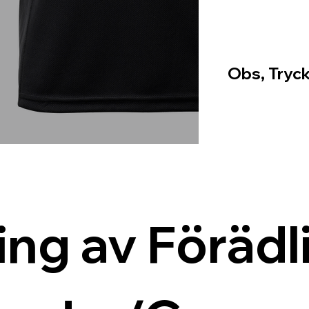
Obs, Tryck
ing av Förädli