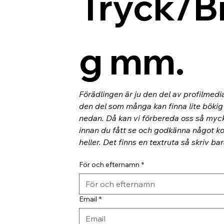
Tryck/B
g mm.
Förädlingen är ju den del av profilmedi
den del som många kan finna lite bökig o
nedan. Då kan vi förbereda oss så myc
innan du fått se och godkänna något kor
heller. Det finns en textruta så skriv ba
För och efternamn
*
Email
*