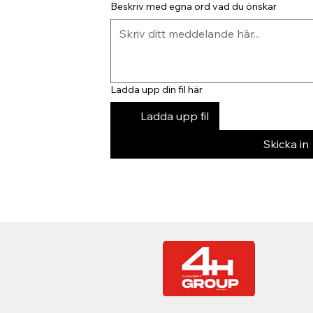
Beskriv med egna ord vad du önskar
Ladda upp din fil här
Ladda upp fil
Skicka in