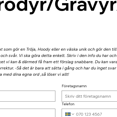
rodyr/Gravyr
at som gör en Tröja, Hoody eller en väska unik och gör den til
ch svår. Vi ska göra detta enkelt. Skriv i den info du har och
ket vi kan & därmed få fram ett förslag snabbare. Du kan va
rektur. -Så det är bara att sätta i gång och har du inget svar
ra med dina egna ord ,så löser vi allt!
Företagsnamn
Telefon