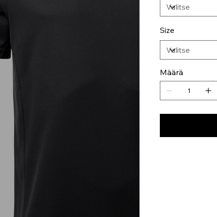
Size
Määrä