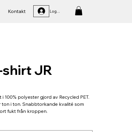
Kontakt
Logga In
-shirt JR
rt i 100% polyester gjord av Recycled PET.
 ton i ton. Snabbtorkande kvalité som
ort fukt från kroppen.