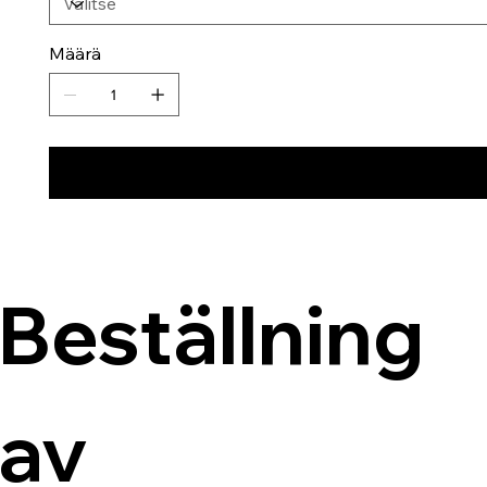
Määrä
Beställning 
av 