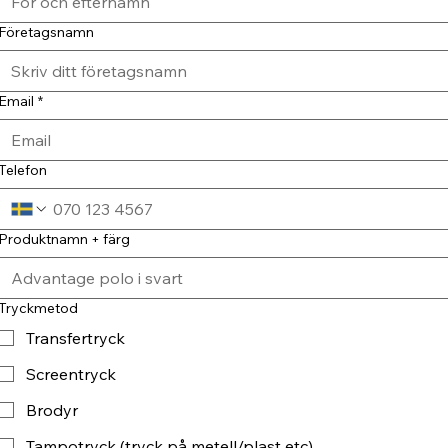
Företagsnamn
Email
*
Telefon
Produktnamn + färg
Tryckmetod
Transfertryck
Screentryck
Brodyr
Tampotryck (tryck på metell/plast etc)