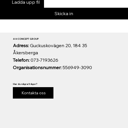
Ladda upp fil
Skicka in
4-H CONCEPT GROUP
Adress:
Guckuskovägen 20, 184 35
Åkersberga
Telefon:
073-7193626
Organisationsnummer:
556949-3090
Har du några frågor?
Kontakta oss