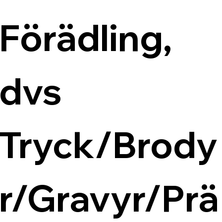
Förädling, 
dvs 
Tryck/Brody
r/Gravyr/Prä