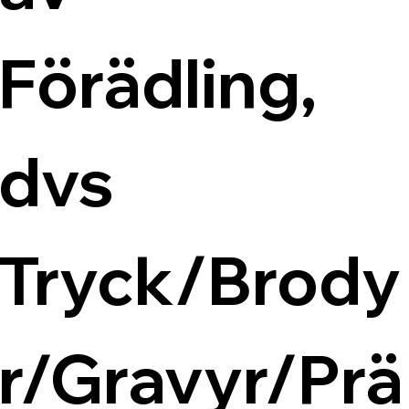
Förädling, 
dvs 
Tryck/Brody
r/Gravyr/Prä