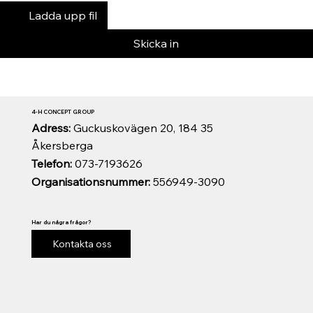
Ladda upp fil
Skicka in
4-H CONCEPT GROUP
Adress:
Guckuskovägen 20, 184 35
Åkersberga
Telefon:
073-7193626
Organisationsnummer:
556949-3090
Har du några frågor?
Kontakta oss