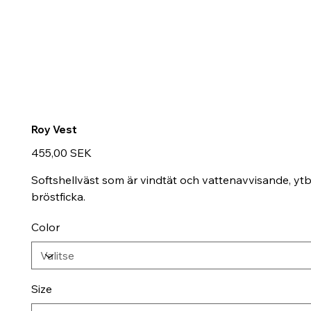
Roy Vest
Hinta
455,00 SEK
Softshellväst som är vindtät och vattenavvisande, yt
bröstficka.
Color
Size