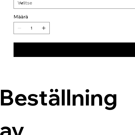
Määrä
Beställning 
av 