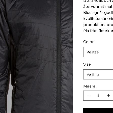
lätt, andas och 
återvunnet mate
Bluesign®- godk
kvalitetsmärkni
produktionspro
fria från flourk
Color
Size
Määrä