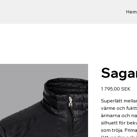
Hem
Saga
Hinta
1 795,00 SEK
Superlätt mella
värme och fuktt
ärmarna och nack
silhuett för be
som tröja. Prim