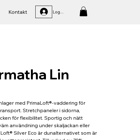
Kontakt
Logga In
rmatha Lin
nlager med PrimaLoft®-vaddering för
ransport. Stretchpaneler i sidorna,
en för flexibilitet. Sportig och nätt
kväm användning under skaljackan eller
aLoft® Silver Eco är dunalternativet som är