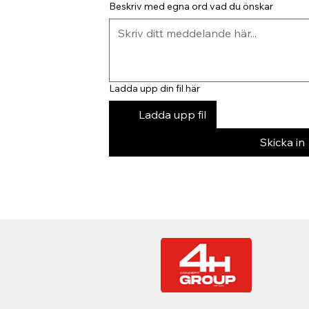
Beskriv med egna ord vad du önskar
Ladda upp din fil här
Ladda upp fil
Skicka in