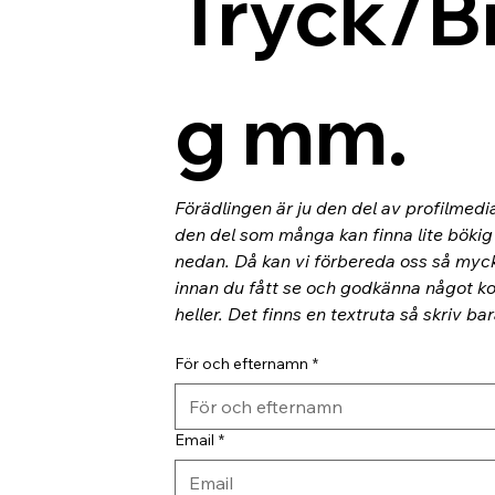
Tryck/B
g mm.
Förädlingen är ju den del av profilmedi
den del som många kan finna lite bökig o
nedan. Då kan vi förbereda oss så myc
innan du fått se och godkänna något kor
heller. Det finns en textruta så skriv ba
För och efternamn
*
Email
*