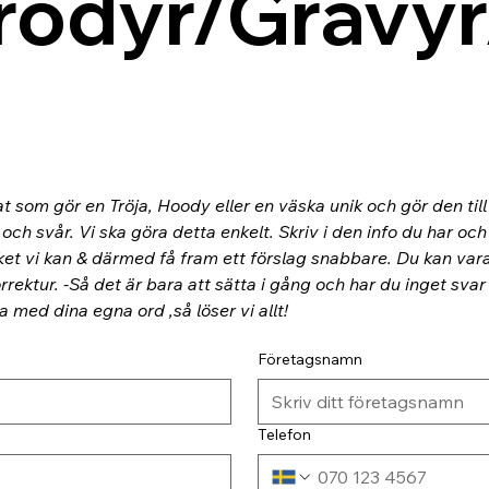
rodyr/Gravyr
at som gör en Tröja, Hoody eller en väska unik och gör den til
ch svår. Vi ska göra detta enkelt. Skriv i den info du har och
ket vi kan & därmed få fram ett förslag snabbare. Du kan va
rektur. -Så det är bara att sätta i gång och har du inget svar
ra med dina egna ord ,så löser vi allt!
Företagsnamn
Telefon