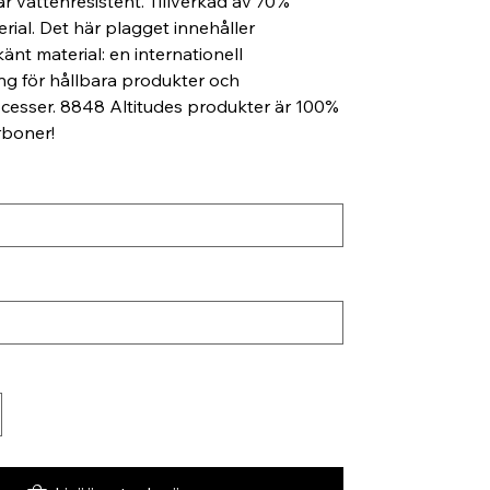
är vattenresistent. Tillverkad av 70%
rial. Det här plagget innehåller
änt material: en internationell
ng för hållbara produkter och
cesser. 8848 Altitudes produkter är 100%
arboner!