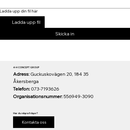
Ladda upp din fil här
Ladda upp fil
Skicka in
4-H CONCEPT GROUP
Adress:
Guckuskovägen 20, 184 35
Åkersberga
Telefon:
073-7193626
Organisationsnummer:
556949-3090
Har du några frågor?
Kontakta oss