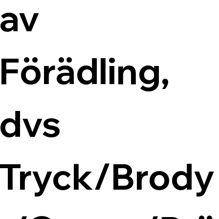
av 
Förädling, 
dvs 
Tryck/Brody