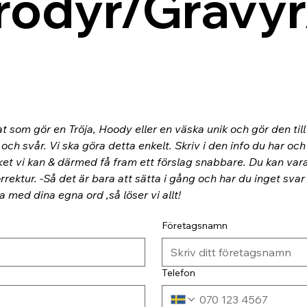
rodyr/Gravyr
at som gör en Tröja, Hoody eller en väska unik och gör den til
ch svår. Vi ska göra detta enkelt. Skriv i den info du har och
ket vi kan & därmed få fram ett förslag snabbare. Du kan va
rektur. -Så det är bara att sätta i gång och har du inget svar
ra med dina egna ord ,så löser vi allt!
Företagsnamn
Telefon