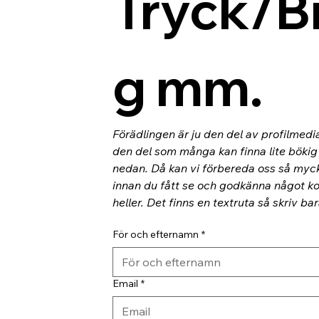
Tryck/B
g mm.
Förädlingen är ju den del av profilmedi
den del som många kan finna lite bökig o
nedan. Då kan vi förbereda oss så myc
innan du fått se och godkänna något kor
heller. Det finns en textruta så skriv ba
För och efternamn
*
Email
*