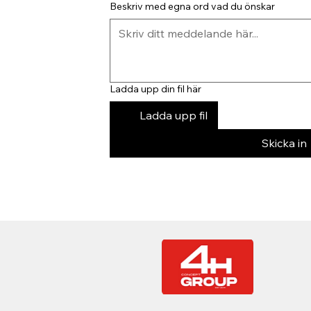
Beskriv med egna ord vad du önskar
Ladda upp din fil här
Ladda upp fil
Skicka in