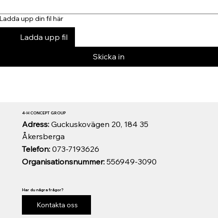
Ladda upp din fil här
Ladda upp fil
Skicka in
4-H CONCEPT GROUP
Adress:
Guckuskovägen 20, 184 35
Åkersberga
Telefon:
073-7193626
Organisationsnummer:
556949-3090
Har du några frågor?
Kontakta oss