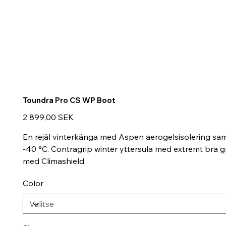
Toundra Pro CS WP Boot
Hinta
2 899,00 SEK
En rejäl vinterkänga med Aspen aerogelsisolering sam
-40 °C. Contragrip winter yttersula med extremt bra g
med Climashield.
Color