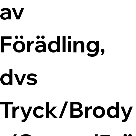
av 
Förädling, 
dvs 
Tryck/Brody