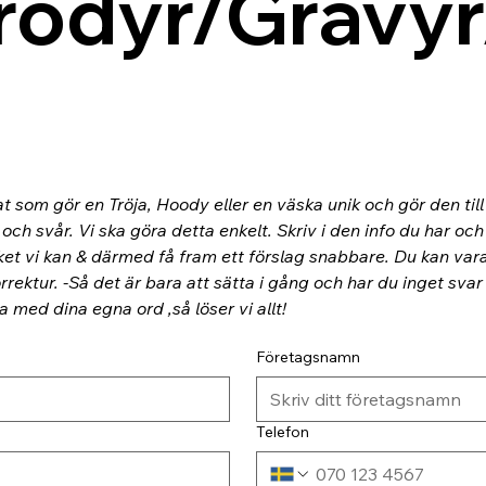
rodyr/Gravyr
at som gör en Tröja, Hoody eller en väska unik och gör den til
ch svår. Vi ska göra detta enkelt. Skriv i den info du har och
ket vi kan & därmed få fram ett förslag snabbare. Du kan va
rektur. -Så det är bara att sätta i gång och har du inget svar
ra med dina egna ord ,så löser vi allt!
Företagsnamn
Telefon