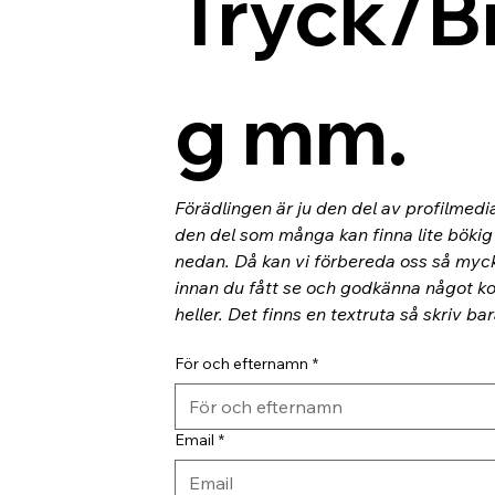
Tryck/B
g mm.
Förädlingen är ju den del av profilmedi
den del som många kan finna lite bökig o
nedan. Då kan vi förbereda oss så myc
innan du fått se och godkänna något kor
heller. Det finns en textruta så skriv ba
För och efternamn
*
Email
*