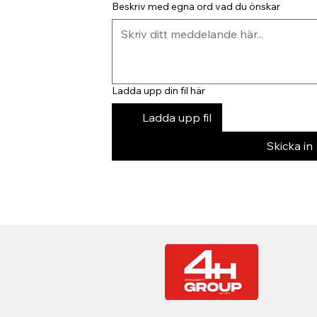
Beskriv med egna ord vad du önskar
Ladda upp din fil här
Ladda upp fil
Skicka in