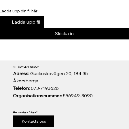
Ladda upp din fil här
Ladda upp fil
Skicka in
4-H CONCEPT GROUP
Adress:
Guckuskovägen 20, 184 35
Åkersberga
Telefon:
073-7193626
Organisationsnummer:
556949-3090
Har du några frågor?
Kontakta oss