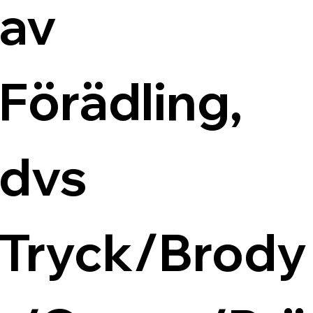
av 
Förädling, 
dvs 
Tryck/Brody