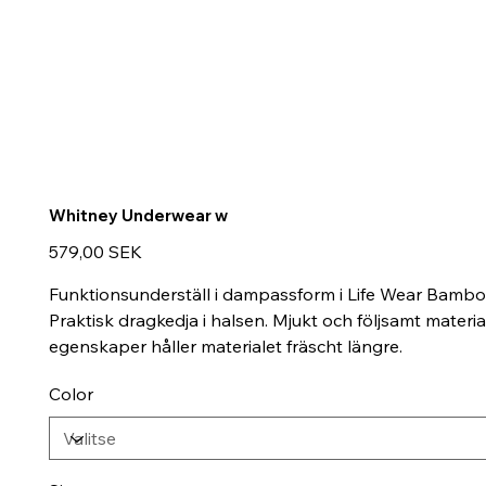
Whitney Underwear w
Hinta
579,00 SEK
Funktionsunderställ i dampassform i Life Wear Bamb
Praktisk dragkedja i halsen. Mjukt och följsamt mater
egenskaper håller materialet fräscht längre.
Color