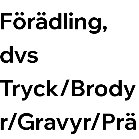
Förädling, 
dvs 
Tryck/Brody
r/Gravyr/Prä