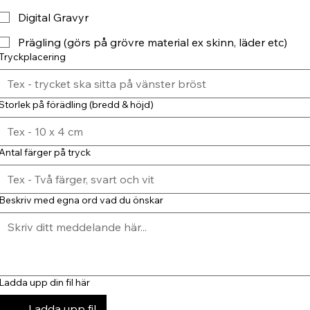
Digital Gravyr
Prägling (görs på grövre material ex skinn, läder etc)
Tryckplacering
Storlek på förädling (bredd & höjd)
Antal färger på tryck
Beskriv med egna ord vad du önskar
Ladda upp din fil här
Ladda upp fil