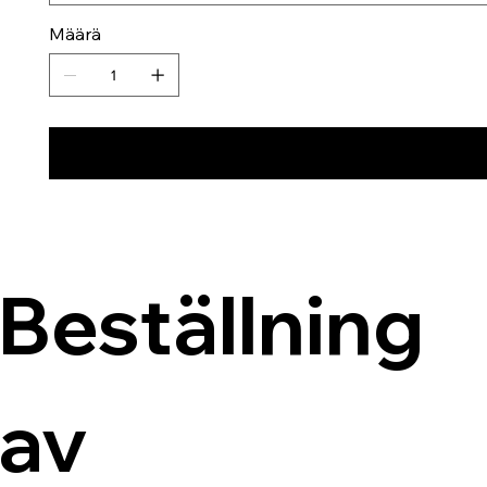
Määrä
Beställning 
av 