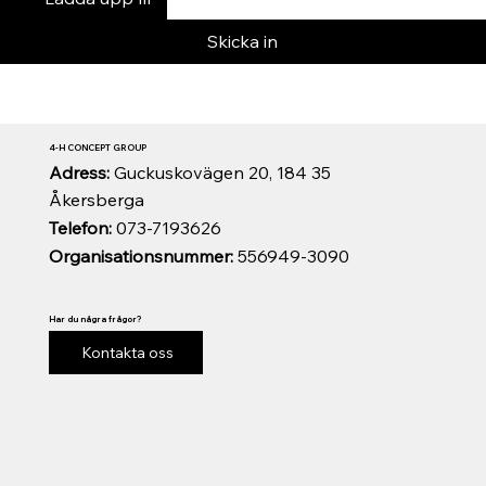
Skicka in
4-H CONCEPT GROUP
Adress:
Guckuskovägen 20, 184 35
Åkersberga
Telefon:
073-7193626
Organisationsnummer:
556949-3090
Har du några frågor?
Kontakta oss