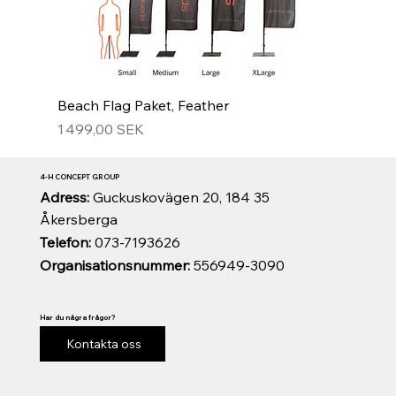
Beach Flag Paket, Feather
Prix
1 499,00 SEK
4-H CONCEPT GROUP
Adress:
Guckuskovägen 20, 184 35
Åkersberga
Telefon:
073-7193626
Organisationsnummer:
556949-3090
Har du några frågor?
Kontakta oss