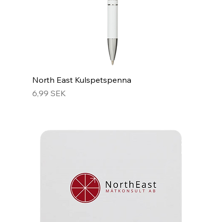
North East Kulspetspenna
Prix
6,99 SEK