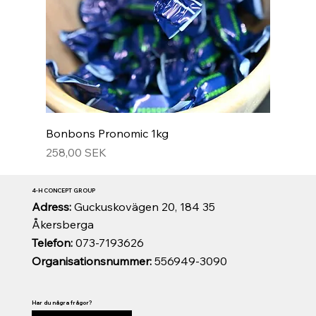
Bonbons Pronomic 1kg
Prix
258,00 SEK
4-H CONCEPT GROUP
Adress:
Guckuskovägen 20, 184 35
Åkersberga
Telefon:
073-7193626
Organisationsnummer:
556949-3090
Har du några frågor?