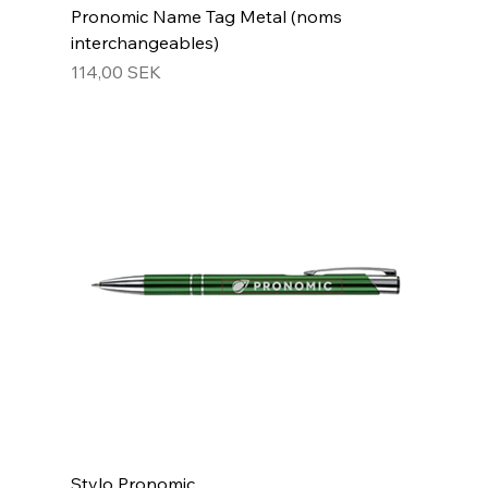
Pronomic Name Tag Metal (noms
interchangeables)
Prix
114,00 SEK
Stylo Pronomic