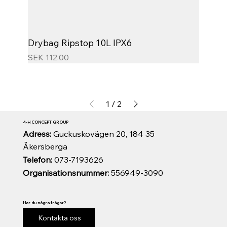
Drybag Ripstop 10L IPX6
Price
SEK 112.00
1
/
2
4-H CONCEPT GROUP
Adress:
Guckuskovägen 20, 184 35
Åkersberga
Telefon:
073-7193626
Organisationsnummer:
556949-3090
Har du några frågor?
Kontakta oss