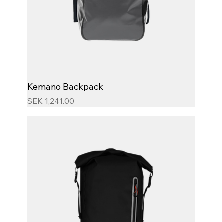
Kemano Backpack
Price
SEK 1,241.00