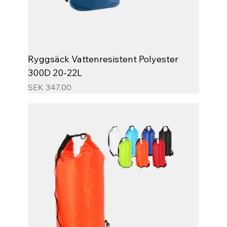
Ryggsäck Vattenresistent Polyester
300D 20-22L
Price
SEK 347.00