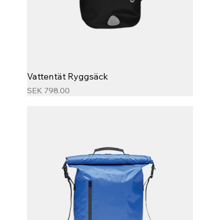
Vattentät Ryggsäck
Price
SEK 798.00