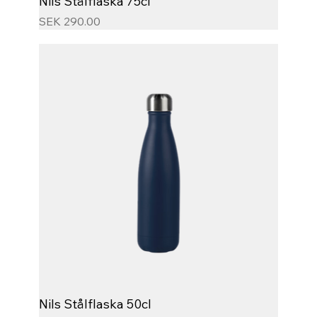
Nils Stålflaska 75cl
Price
SEK 290.00
Nils Stålflaska 50cl