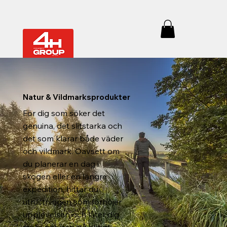
Natur & Vildmarksprodukter
För dig som söker det
genuina, det slitstarka och
det som klarar både väder
och vildmark. Oavsett om
du planerar en dag i
skogen eller en längre
expedition, hittar du
utrustningen som förhöjer
upplevelsen och låter dig