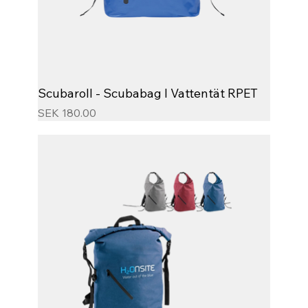
Scubaroll - Scubabag I Vattentät RPET
Price
SEK 180.00