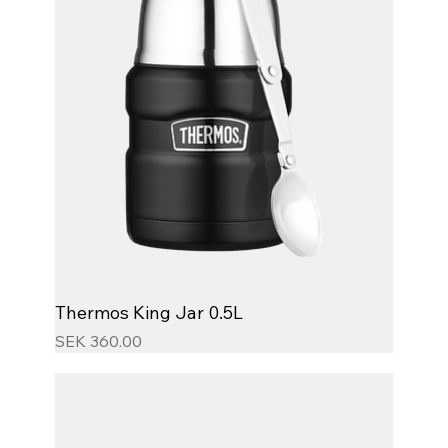
Thermos King Jar 0.5L
Price
SEK 360.00